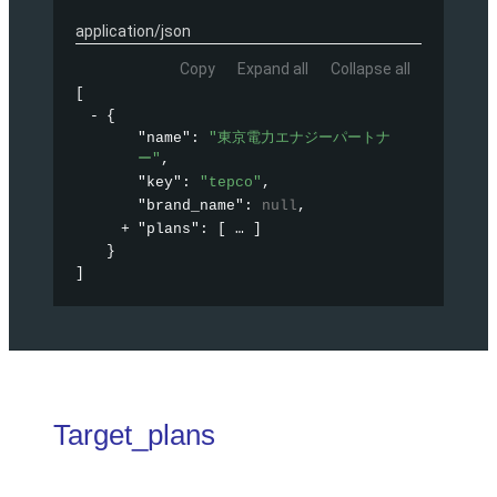
application/json
Copy
Expand all
Collapse all
[
{
"name"
: 
"東京電力エナジーパートナ
ー"
,
"key"
: 
"tepco"
,
"brand_name"
: 
null
,
"plans"
: 
[
]
}
]
Target_plans