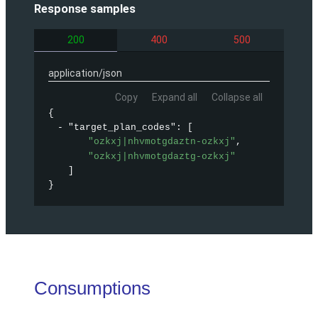
Response samples
200
400
500
application/json
Copy
Expand all
Collapse all
{
"target_plan_codes"
: 
[
"ozkxj|nhvmotgdaztn-ozkxj"
,
"ozkxj|nhvmotgdaztg-ozkxj"
]
}
Consumptions