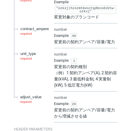
required
Example:
"ozkxj|hzozmtmvoztgdbcodibtw-
ozkxj"
変更対象のプランコード
contract_ampere
number
required
Example:
40
変更前の契約アンペア/容量/電力
unit_type
number
required
Example:
1
変更前の契約種別
（例）1:契約アンペア(A), 2:契約容
量(kVA), 3:最低料金制, 4:実量制
(kW), 5:低圧電力(kW)
adjust_value
number
required
Example:
20
変更前の契約アンペア/容量/電力
から増減させる値
HEADER
PARAMETERS