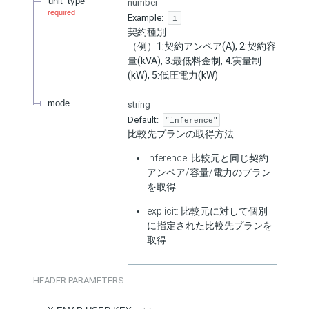
unit_type
number
required
Example:
1
契約種別
（例）1:契約アンペア(A), 2:契約容
量(kVA), 3:最低料金制, 4:実量制
(kW), 5:低圧電力(kW)
mode
string
Default:
"inference"
比較先プランの取得方法
inference: 比較元と同じ契約
アンペア/容量/電力のプラン
を取得
explicit: 比較元に対して個別
に指定された比較先プランを
取得
HEADER
PARAMETERS